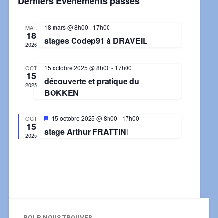
Derniers Évènements passés
Évènement
18 mars @ 8h00
-
17h00
MAR
18
stages Codep91 à DRAVEIL
2026
15 octobre 2025 @ 8h00
-
17h00
OCT
15
découverte et pratique du
2025
BOKKEN
Mis
15 octobre 2025 @ 8h00
-
17h00
OCT
15
en
stage Arthur FRATTINI
avant
2025
POUR NOUS TROUVER ...